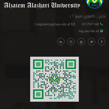
بحري , كافوري (مربع 7 )
f.engineering@aau.edu.sd
0157907340
eng.aau.edu.sd