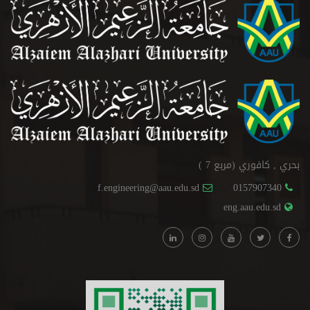
بحري , كافوري (مربع 7 )
f.engineering@aau.edu.sd
0157907340
eng.aau.edu.sd