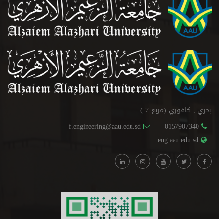
بحري , كافوري (مربع 7 )
f.engineering@aau.edu.sd
0157907340
eng.aau.edu.sd