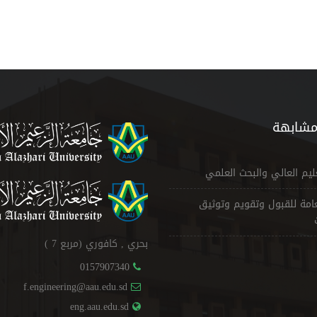
مشابهة
عليم العالي والبحث العلمي
لعامة للقبول وتقويم وتوثيق
بحري , كافوري (مربع 7 )
0157907340
f.engineering@aau.edu.sd
eng.aau.edu.sd