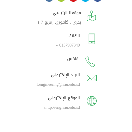
موقعنا الرئيسي
بحري , كافوري (مربع 7 )
الهاتف
-
0157907340
فاكس
البريد الإلكتروني
f.engineering@aau.edu.sd
الموقع الإلكتروني
http://eng.aau.edu.sd/