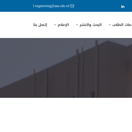
f.engineering@aau.edu.sd
مات الطلاب
البحث والنشر
الإعلام
إتصل بنا