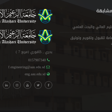
مشابهة
عليم العالي والبحث العلمي
لعامة للقبول وتقويم وتوثيق
بحري , كافوري (مربع 7 )
0157907340
f.engineering@aau.edu.sd
eng.aau.edu.sd