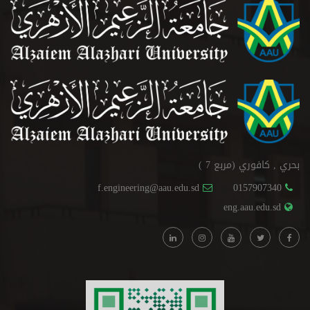
بحري , كافوري (مربع 7 )
f.engineering@aau.edu.sd
0157907340
eng.aau.edu.sd