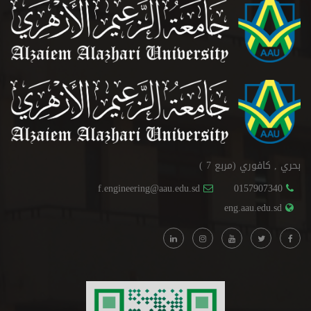
بحري , كافوري (مربع 7 )
f.engineering@aau.edu.sd
0157907340
eng.aau.edu.sd