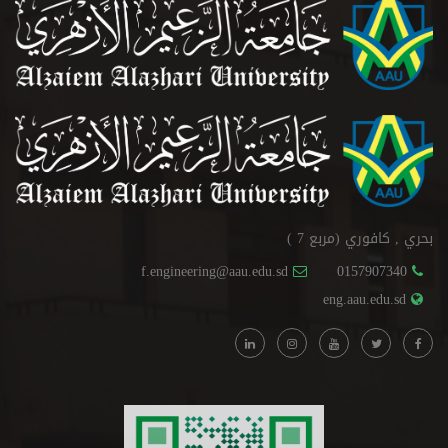
بحري , كافوري (مربع 7 )
f.engineering@aau.edu.sd
0157907340
eng.aau.edu.sd