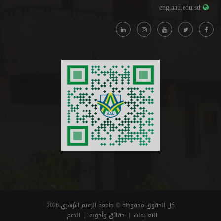
eng.aau.edu.sd
كل الحقوق محفوظة © جامعة الزعيم الأزهري 2026
التعليمات
|
حقائق وأجوبة
|
الدعم