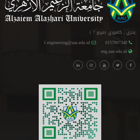
بحري , كافوري (مربع 7 )
f.engineering@aau.edu.sd
0157907340
eng.aau.edu.sd