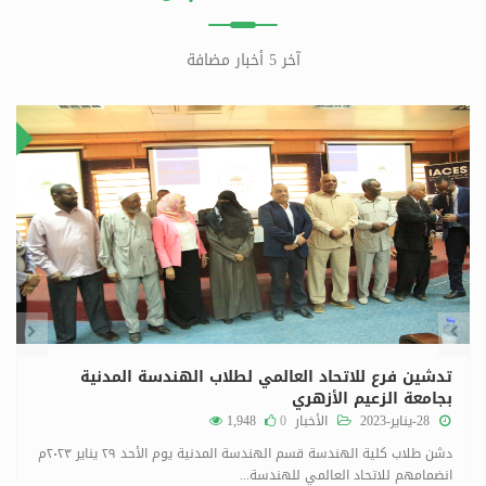
آخر 5 أخبار مضافة
٨
٣
بريل
ينا
تدشين فرع للاتحاد العالمي لطلاب الهندسة المدنية
بجامعة الزعيم الأزهري
28-يناير-2023
الأخبار
0
1,948
دشن طلاب كلية الهندسة قسم الهندسة المدنية يوم الأحد ٢٩ يناير ٢٠٢٣م
انضمامهم للاتحاد العالمي للهندسة...